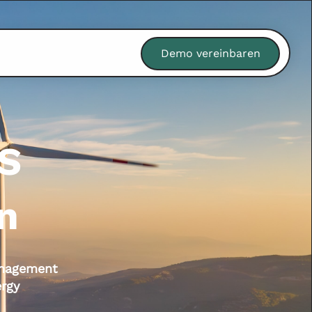
Demo vereinbaren
MS
n
anagement
rgy