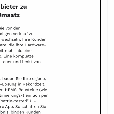
Batterieflex
ieter zu
Umsatz
Spotmarkt 
ie vor der
Neue gesetzliche Regel
ligen Verkauf zu
Potential: Bieten Sie I
wechseln. Ihre Kunden
aktive Teilnahme am Arb
are, die ihre Hardware-
basierter Optimierungs
eit mehr als eine
Strompreise, um vollau
. Eine komplette
Netzstrom einzukaufen.
 teuer und lenkt von
oder die verbleibende Fl
wird zu teuren Spitzen
Pool vermarktet.
bauen Sie Ihre eigene,
-Lösung in Rekordzeit.
Für Sie als Partner ist 
en HEMS-Bausteine (wie
VPP-Angebot: Sie müsse
imierungs-) einfach per
Infrastruktur aufbauen,
"battle-tested" UI-
Ihrer Kunden einfach an
e App. So schaffen Sie
erschließen Sie neue Er
ebnis, binden Kunden