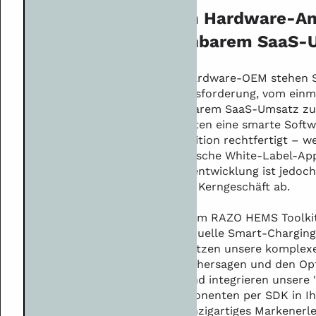
Vom Hardware-Anb
planbarem SaaS-
Als Hardware-OEM stehen S
Herausforderung, vom einma
planbarem SaaS-Umsatz zu 
erwarten eine smarte Softw
Investition rechtfertigt – w
generische White-Label-App
Eigenentwicklung ist jedoch
Ihrem Kerngeschäft ab.
Mit dem RAZO HEMS Toolkit 
individuelle Smart-Charging
Sie nutzen unsere komplex
KI-Vorhersagen und den Opt
API und integrieren unsere 
Komponenten per SDK in Ihr
ein einzigartiges Markenerl