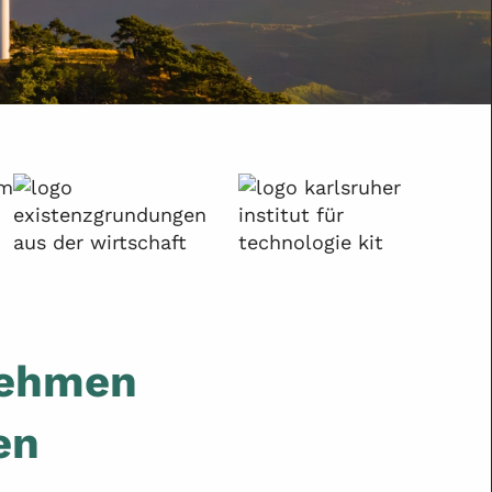
nehmen
en