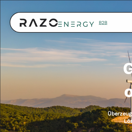
B2B
G
Überzeug
Lö