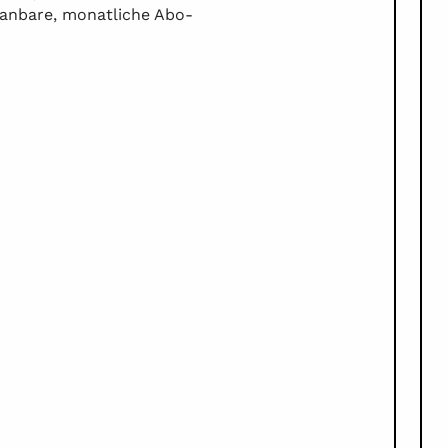
Wirtschaftlichkeit der H
planbare, monatliche Abo-
Endkunden signifikant.